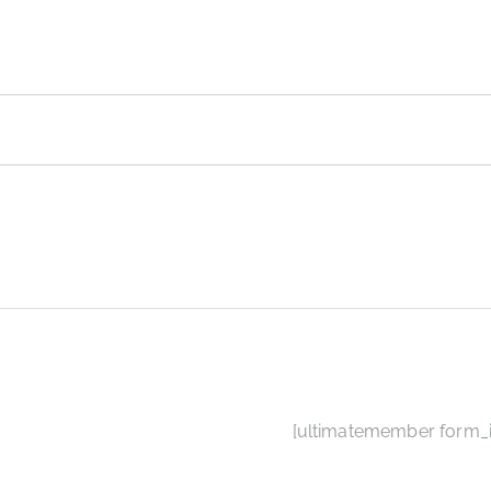
INICI
AFILIA’T
[ultimatemember form_i