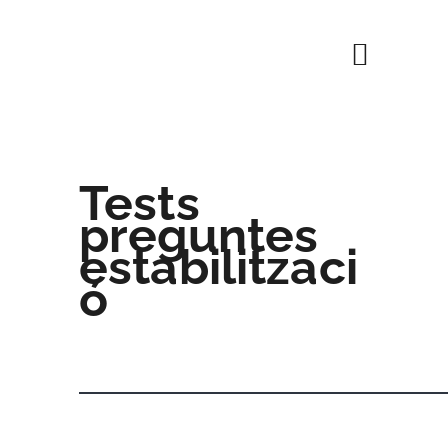
INICI
AFILIA’T
Tests
preguntes
estabilitzaci
ó