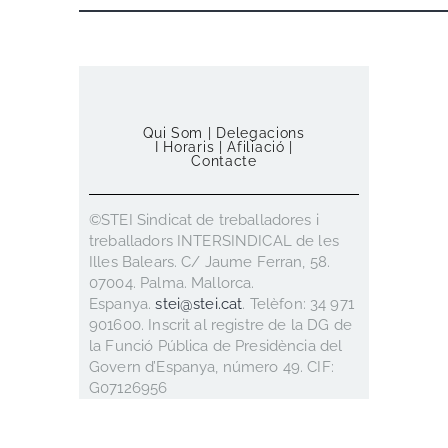
Qui Som
|
Delegacions
I Horaris
|
Afiliació
|
Contacte
©STEI Sindicat de treballadores i
treballadors INTERSINDICAL de les
Illes Balears. C/ Jaume Ferran, 58.
07004. Palma. Mallorca.
Espanya.
stei@stei.cat
. Telèfon: 34 971
901600. Inscrit al registre de la DG de
la Funció Pública de Presidència del
Govern d’Espanya, número 49. CIF:
G07126956