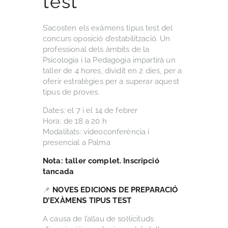
test
S’acosten els exàmens tipus test del
concurs oposició d’estabilització. Un
professional dels àmbits de la
Psicologia i la Pedagogia impartirà un
taller de 4 hores, dividit en 2 dies, per a
oferir estratègies per a superar aquest
tipus de proves.
Dates: el 7 i el 14 de febrer
Hora: de 18 a 20 h
Modalitats: videoconferència i
presencial a Palma
Nota: taller complet. Inscripció
tancada
📌
NOVES EDICIONS DE PREPARACIÓ
D’EXÀMENS TIPUS TEST
A causa de l’allau de sol·licituds