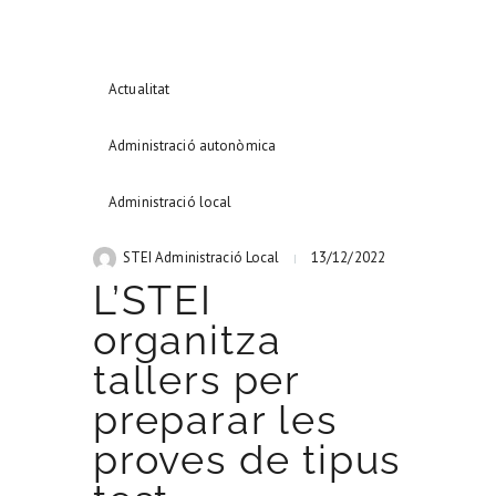
Actualitat
Administració autonòmica
INICI
AFILIA’T
Administració local
STEI Administració Local
13/12/2022
L’STEI
organitza
tallers per
preparar les
proves de tipus