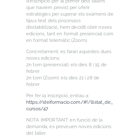
d’inscripció per al primer dels tallers
que havíem previst per oferir
estratègies per superar els exàmens de
tipus test dels processos
d’estabilització, hem decidit obrir noves
edicions, tant en format presencial com
en format telemàtic (Zoom).
Concretament, es faran aquestes dues
noves edicions:
2n torn (presencial): els dies 8 i 15 de
febrer
2n torn (Zoom): els dies 21 i 28 de
febrer
Per fer la inscripció, entrau a:
https://steiformacio.com/#!/llistat_de_
cursos/47
NOTA IMPORTANT: en funció de la
demanda, es preveuen noves edicions
del taller.