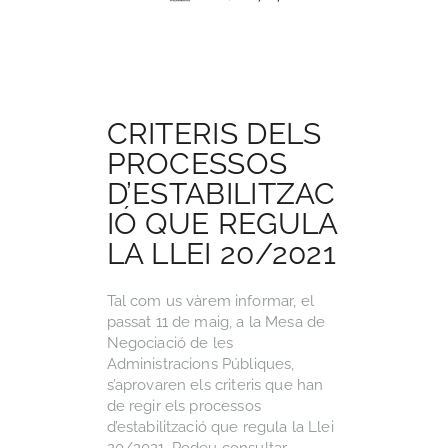
CRITERIS DELS
PROCESSOS
D’ESTABILITZAC
IÓ QUE REGULA
LA LLEI 20/2021
Tal com us vàrem informar, el
passat 11 de maig, a la Mesa de
Negociació de les
Administracions Públiques,
s’aprovaren els criteris que han
de regir els processos
d’estabilització que regula la Llei